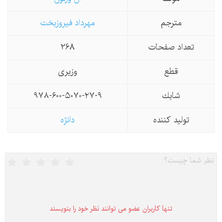
مترجم
مهرداد فیروزبخت
تعداد صفحات
268
قطع
وزیری
شابك
۹۷۸-۶۰۰-۵۰۷۰-۲۷-۹
تولید كننده
دانژه
تنها كاربران عضو می توانند نظر خود را بنویسند