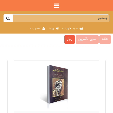
0
سبد خرید
ورود
عضویت
خانه
سایر ناشرین
زوار