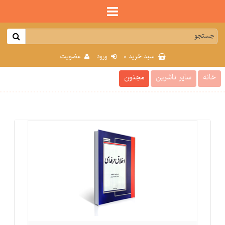
0
سبد خرید
ورود
عضویت
خانه
سایر ناشرین
مجنون