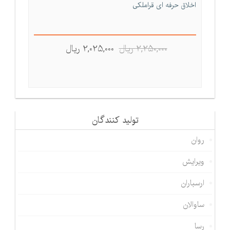
اخلاق حرفه ای قراملکی
2,250,000 ريال
2,025,000 ريال
تولید كنندگان
روان
ویرایش
ارسباران
ساوالان
رسا