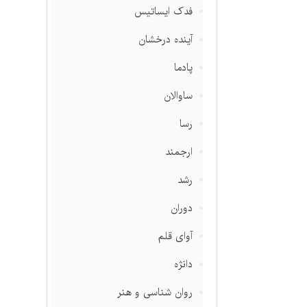
فدک ایساتیس
آینده درخشان
پادما
ساوالان
رسا
ارجمند
رشد
دوران
آوای قلم
دانژه
روان شناسی و هنر