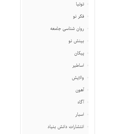
توتیا
فکر نو
روان شناسی جامعه
بینش نو
پیکان
اساطیر
والایش
آهون
آگاه
اسبار
انتشارات دانش بنیاد