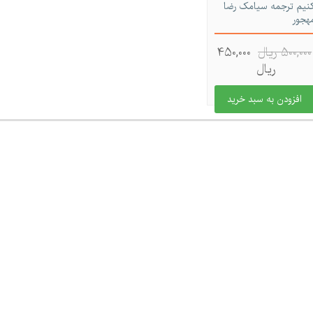
نیم ترجمه سیامک رضا
هجور
500,000 ريال
450,000
ريال