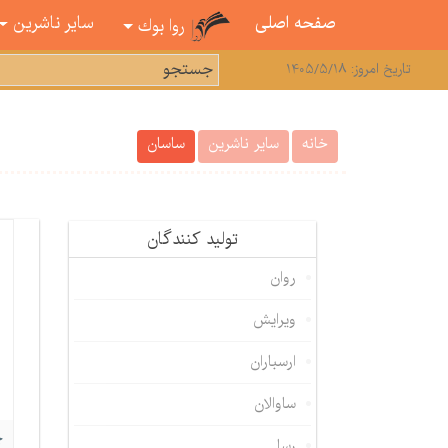
صفحه اصلی
سایر ناشرین
روا بوك
تاریخ امروز: 1405/5/18
خانه
سایر ناشرین
ساسان
تولید كنندگان
روان
ویرایش
ارسباران
ساوالان
چ
رسا