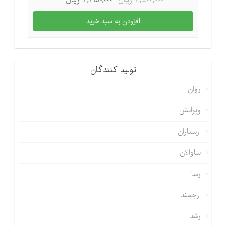
تولید كنندگان
روان
ویرایش
ارسباران
ساوالان
رسا
ارجمند
رشد