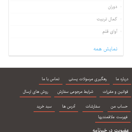
دوران
کمال تربیت
آوای قلم
نمایش همه
درباره ما
رهگیری مرسولات پستی
تماس با ما
قوانین و مقررات
شرایط مرجوعی سفارش
روش های ارسال
حساب من
سفارشات
آدرس ها
سبد خرید
فهرست علاقمندیها
عضویت در خبرنامه