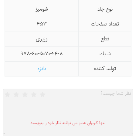
نوع جلد
شومیز
تعداد صفحات
453
قطع
وزیری
شابك
۹۷۸-۶۰۰-۵۰۷۰-۲۴-۸
تولید كننده
دانژه
تنها كاربران عضو می توانند نظر خود را بنویسند