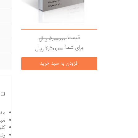
قیمت:
5,000,000 ريال
برای شما:
4,500,000 ريال
🔳 
مفا
مبا
کلی
رشد