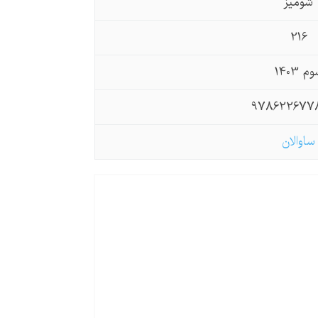
شومیز
216
م 1403
978622677
ساوالان