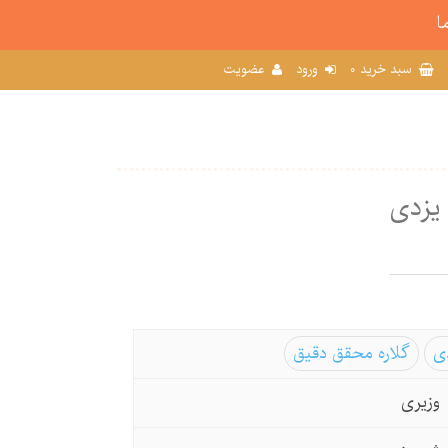
ا
0
سبد خرید
ورود
عضویت
 یزدی
دی
گلاره محقق دقیق
وزیری