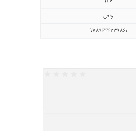
136
رقعی
9789644239861