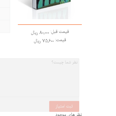
قیمت قبل:
80,000 ريال
قیمت:
75,600 ريال
نظر های موجود