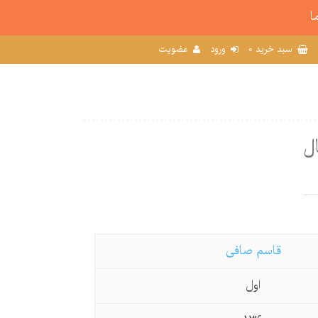
ا
0
سبد خرید
ورود
عضویت
ل
قاسم صافی
اول