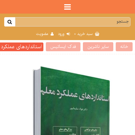
0
سبد خرید
ورود
عضویت
استانداردهای عملکرد 
خانه
سایر ناشرین
فدک ایساتیس