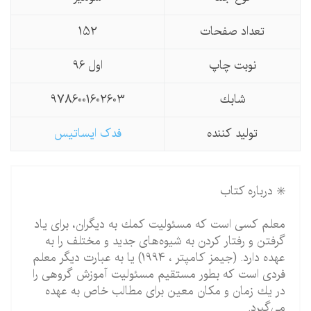
تعداد صفحات
152
نوبت چاپ
اول 96
شابك
9786001602603
تولید كننده
فدک ایساتیس
✳️ درباره کتاب
معلم كسی است كه مسئولیت كمك به دیگران، برای یاد
گرفتن و رفتار كردن به شیوه‌های جدید و مختلف را به
عهده دارد. (جیمز كامپتر ، 1994) یا به عبارت دیگر معلم
فردی است كه بطور مستقیم مسئولیت آموزش گروهی را
در یك زمان و مكان معین برای مطالب خاص به عهده
می‌گیرد.