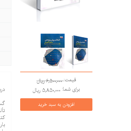
قیمت:
6,500,000 ريال
برای شما:
درب
5,850,000 ريال
گست
تأل
کتا
بار