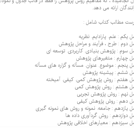
 انجامیده ، که مفاهیم روش پژوهش را فقط در قالب جدول و نمودار با
نندگان ارائه می دهد.
ست مطالب کتاب شامل :
 یکم : علم. پارادایم. نظریه
 دوم : طرح ، فرآیند و مراحل پژوهش
 سوم : پژوهش بنیادی. کاربردی. توسعه ای
 چهارم : متغیرهای پژوهش
 پنجم : موضوع. عنوان. مسأله و گزاره های مسأله
ل ششم : پیشینه پژوهش
 هفتم : روش پژوهش کمی. کیفی. آمیخته
ل هشتم : روش پژوهش کمی
ل نهم : روش پژوهش تجربی
ل دهم : روش پژوهش کیفی
 یازدهم : جامعه. نمونه و روش های نمونه گیری
 دوازدهم : روش گردآوری داده ها
 سیزدهم : معیارهای اخلاقی پژوهش