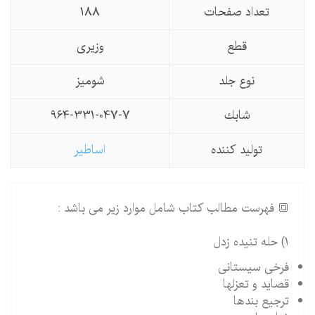
تعداد صفحات
188
قطع
وزیری
نوع جلد
شومیز
شابك
964-331-047-7
تولید كننده
اساطیر
🔳 فهرست مطالب کتاب شامل موارد زیر می باشد :
1) حله تنیده زدل
فرخی سیستانی
قصاید و تعزلها
ترجیع بندها