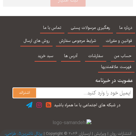
درباره ما
رهگیری مرسولات پستی
تماس با ما
قوانین و مقررات
شرایط مرجوعی سفارش
روش های ارسال
حساب من
سفارشات
آدرس ها
سبد خرید
فهرست علاقمندیها
عضویت در خبرنامه
در شبكه های اجتماعی با ما همراه باشید
انتشارات روان | ویرایش | ارسباران 2026 © Copyright |
پرتال ناشرین5، طراحی،