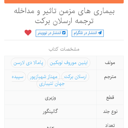
بیماری های مزمن تاثیر و مداخله
ترجمه ارسلان برکت
انتشار در تلگرام
انتشار در توویتر
مشخصات كتاب
مولف
ایلین موروف لوبکین
پامالا دی لارسن
مترجم
ارسلان برکت
مهناز شهبازپور
سپیده
جهان لتیباری
قطع
وزیری
نوع جلد
گالینگور
تعداد