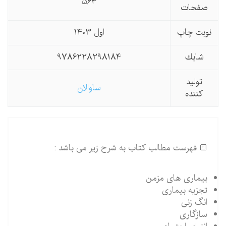
564
صفحات
نوبت چاپ
اول 1403
شابك
9786228298184
تولید
ساوالان
كننده
🔳 فهرست مطالب کتاب به شرح زیر می باشد :
بیماری های مزمن
تجزیه بیماری
انگ زنی
سازگاری