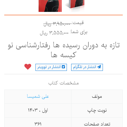
قیمت:
3,950,000 ريال
برای شما:
3,555,000 ريال
تازه به دوران رسیده ها رفتارشناسی نو
کیسه ها
انتشار در تلگرام
انتشار در توویتر
مشخصات كتاب
مولف
علی شمیسا
نوبت چاپ
اول ، 1403
تعداد صفحات
361