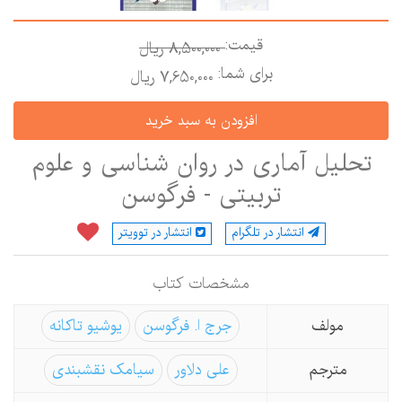
قیمت:
8,500,000 ريال
برای شما:
7,650,000 ريال
تحلیل آماری در روان شناسی و علوم
تربیتی - فرگوسن
انتشار در تلگرام
انتشار در توویتر
مشخصات كتاب
مولف
جرج ا. فرگوسن
یوشیو تاکانه
مترجم
علی دلاور
سیامک نقشبندی