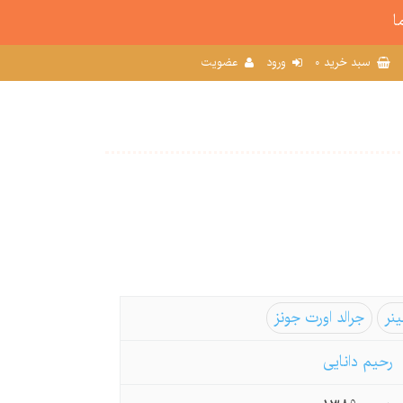
ا
0
سبد خرید
ورود
عضویت
نر
جرالد اورت جونز
رحیم دانایی