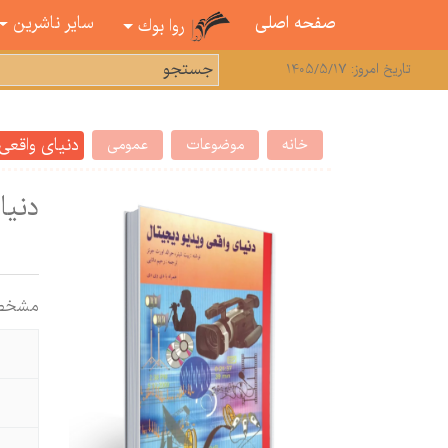
صفحه اصلی
سایر ناشرین
روا بوك
تاریخ امروز: 1405/5/17
دنیای واقعی
خانه
موضوعات
عمومی
دنیا
مشخص