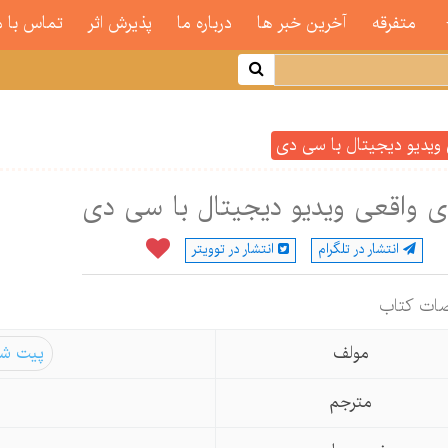
متفرقه
آخرین خبر ها
درباره ما
پذیرش اثر
تماس با م
 ویدیو دیجیتال با سی دی
ی واقعی ویدیو دیجیتال با سی دی
انتشار در تلگرام
انتشار در توویتر
ات كتاب
مولف
پیت شی
مترجم