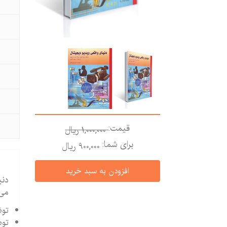
قیمت:
1,000,000 ريال
برای شما:
900,000 ريال
دنی
می 
توض
توص