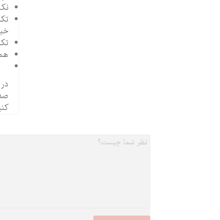
نکا
تکن
خبر
تکن
همه
در 
صدا
کنی