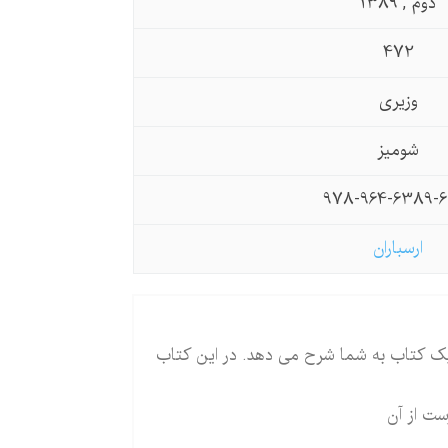
دوم , 1389
472
وزیری
شومیز
978-964-6389-6
ارسباران
ر یک کتاب به شما شرح می دهد. در این کتاب
ست از آن