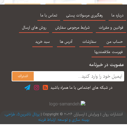
تون روان شناسی به
راهنمای متون روان
متون روان شناسی به
مت
زبان انگلیسی جلد 1
شناسی به زبان
زبان انگلیسی - جلد 1 (
شن
اره ما
رهگیری مرسولات پستی
تماس با ما
گزیده زمینه روان
انگلیسی - جلد 2 (
برگرفته از جیمز کالات
ناسی هیلگارد تهیه
برگرفته از جیمز کالات
) تهیه کننده یحیی
نین و مقررات
شرایط مرجوعی سفارش
روش های ارسال
کننده یحیی سید
) ترجمه یحیی سید
سید محمدی
محمدی
محمدی
اب من
سفارشات
آدرس ها
سبد خرید
رست علاقمندیها
یت در خبرنامه
در شبكه های اجتماعی با ما همراه باشید
ارات روان | ویرایش | ارسباران 2026 © Copyright |
پرتال ناشرین5، طراحی،
بهینه سازی و توسعه: ارتباط قرینه