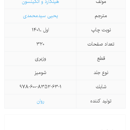
مولف
هیلگارد و اتکینسون
مترجم
یحیی سیدمحمدی
نوبت چاپ
اول ،1401
تعداد صفحات
320
قطع
وزیری
نوع جلد
شومیز
شابك
978-600-8352-63-1
تولید كننده
روان