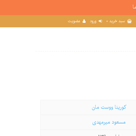
ا
0
سبد خرید
ورود
عضویت
کورینا ووست مان
مسعود میرمهدی