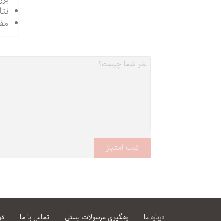
نتا
مفه
درباره ما
رهگیری مرسولات پستی
تماس با ما
قو