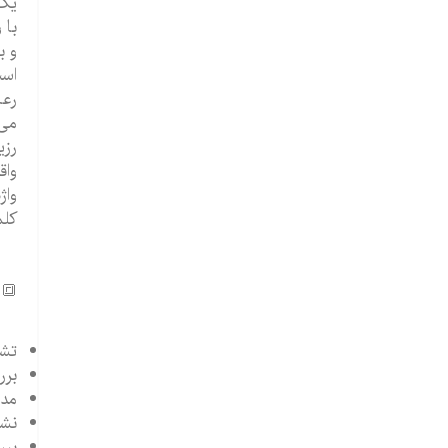
یک 
با 
و ب
اس
رعا
می 
رزی
واق
واژ
کلم
🔳 
تشر
برر
مدل
نشا
برر