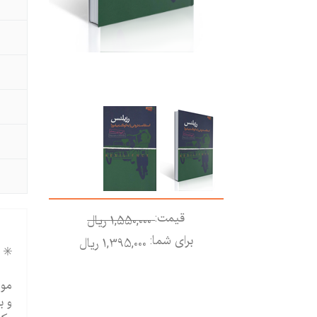
قیمت:
1,550,000 ريال
برای شما:
1,395,000 ريال
✳️ 
موض
و ب