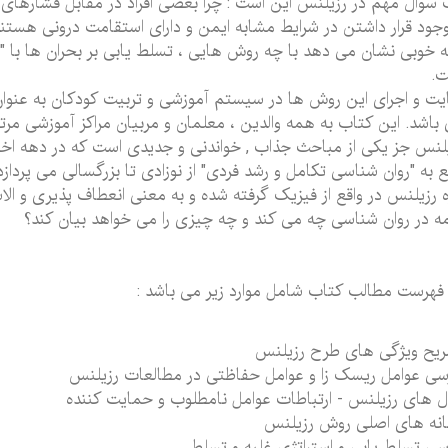
سوال مهم در رزیلنس این است : چرا بعضی افراد در مقابل فشارهای رو
وجود قرار داشتن در شرایط مشابه ایمن و دارای استقامت درونی هستند
ه خوبی نشان می دهد با چه روش هایی ، تسلط یابی بر بحران ها با 
ت.
یت و اجرای این روش ها در سیستم آموزشی و تربیت کودکان به عنو
باشد. این کتاب به همه والدین ، معلمان و مربیان مراکز آموزشی مرت
لنس جز یکی از مباحث جذاب , خواندنی و جدیدی است که در دهه اخی
ع به "روان شناسی تکامل و رشد فردی" از نوزادی تا بزرگسالی می پردازد
ه رزیلنس در واقع از فیزیک گرفته شده و به معنی انعطاف پذیری و ا
ه در روان شناسی چه می کند و چه چیزی را می خواهد بیان کند؟
فهرست مطالب کتاب شامل موارد زیر می باشد :
یح ویژگی های طرح رزیلنس
سی عوامل ریسک زا و عوامل حفاظتی در مطالعات رزیلنس
 های رزیلنس - ارتباطات عوامل نامطلوب و حمایت کننده
نه های اصلی روش رزیلنس
سی تسلط یابی و استراتژی غلبه و تسلط