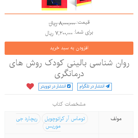
قیمت:
8,000,000 ريال
برای شما:
7,200,000 ريال
روان شناسی بالینی کودک روش های
درمانگری
انتشار در تلگرام
انتشار در توویتر
مشخصات كتاب
مولف
توماس آر کراتوچویل
ریچارد جی
موریس