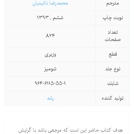
مترجم
محمدرضا نائینیان
نوبت چاپ
ششم , 1393
تعداد
824
صفحات
قطع
وزیری
نوع جلد
شومیز
شابك
964-6115-55-1
تولید كننده
رشد
هدف كتاب حاضر این است كه مرجعی باشد با گرایش