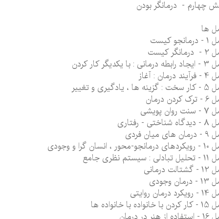
 چهارم - درمانگر بودن
ل ها
رمانجو کیست
رمانگر کیست
رمانی : با یکدیگر کار کردن
د درمان : آغاز
ینه ها ، یادگیری و تغییر
ک کردن درمان
ت روان پویشی
 شناختی - رفتاری
 های میان فردی
نجو-محور ، انسان گرا و وجودی
دلی : سیستم نظری جامع
شتالت درمانی
درمان وجودی
رد درمان روایتی
ا خانواده با خانواده ها
ه از هنر در درمان