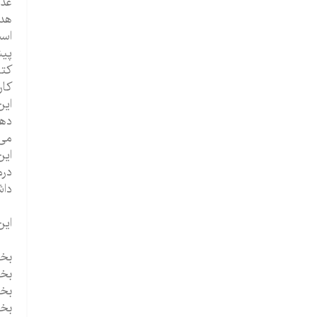
عدا
هدف
است
پیش
کار
این
دهن
می 
این
درم
داش
این کت
بخ
بخش
بخش
بخش