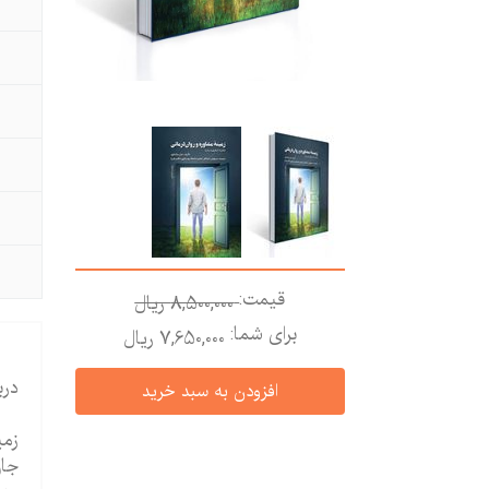
قیمت:
8,500,000 ريال
برای شما:
7,650,000 ريال
درب
زمی
جان