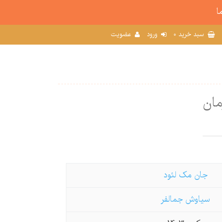
ا
0
سبد خرید
ورود
عضویت
مان
جان مک لئود
سیاوش جمالفر