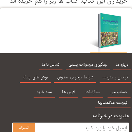
خریداران این كتاب، كتاب ها زیر را هم خریده اند
روان شناسی شخصیت
لارسن
درباره ما
رهگیری مرسولات پستی
تماس با ما
قوانین و مقررات
شرایط مرجوعی سفارش
روش های ارسال
حساب من
سفارشات
آدرس ها
سبد خرید
فهرست علاقمندیها
عضویت در خبرنامه