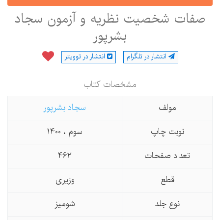
صفات شخصیت نظریه و آزمون سجاد
بشرپور
انتشار در تلگرام
انتشار در توویتر
مشخصات كتاب
مولف
سجاد بشرپور
نوبت چاپ
سوم ، 1400
تعداد صفحات
462
قطع
وزیری
نوع جلد
شومیز