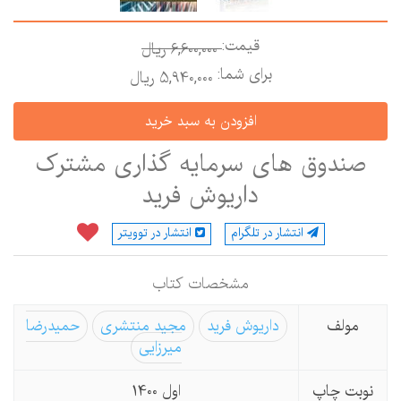
قیمت:
6,600,000 ريال
برای شما:
5,940,000 ريال
صندوق های سرمایه گذاری مشترک
داریوش فرید
انتشار در تلگرام
انتشار در توویتر
مشخصات كتاب
مولف
داریوش فرید
مجید منتشری
حمیدرضا
میرزایی
نوبت چاپ
اول 1400