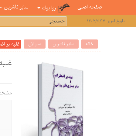
صفحه اصلی
سایر ناشرین
روا بوك
تاریخ امروز: 1405/5/17
غلبه بر ا
خانه
سایر ناشرین
ساوالان
غلبه
مشخص