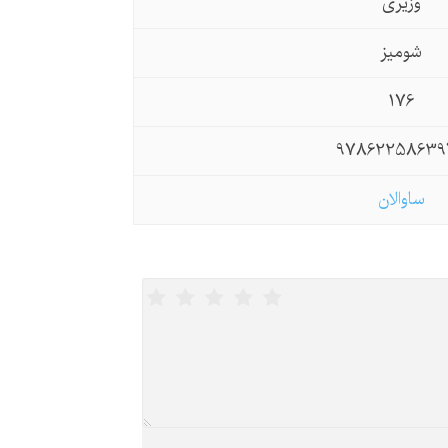
وزیری
شومیز
176
97862258639
ساوالان