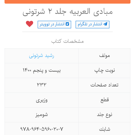
مبادی العربیه جلد 2 شرتونی
انتشار در تلگرام
انتشار در توویتر
مشخصات كتاب
مولف
رشید شرتونی
نوبت چاپ
بیست و پنجم 1400
تعداد صفحات
232
قطع
وزیری
نوع جلد
شومیز
شابك
978-964-5960-20-7