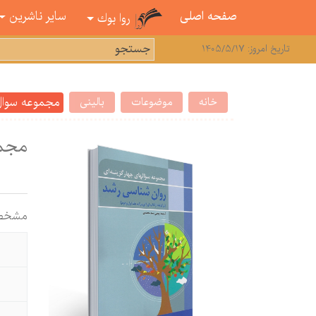
صفحه اصلی
سایر ناشرین
روا بوك
تاریخ امروز: 1405/5/17
مجموعه سوال 
خانه
موضوعات
بالینی
مجمو
مشخص