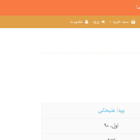
ا
0
سبد خرید
ورود
عضویت
ویدا علیخانی
اول، 90