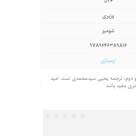
526
وزیری
شومیز
9789646389816
ارسباران
ل و دوم، ترجمه یحیی سیدمحمدی است. امید
تری مفید باشد