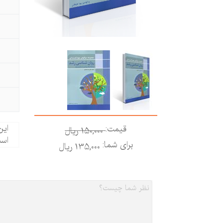
این
قیمت:
150,000 ريال
است
برای شما:
135,000 ريال