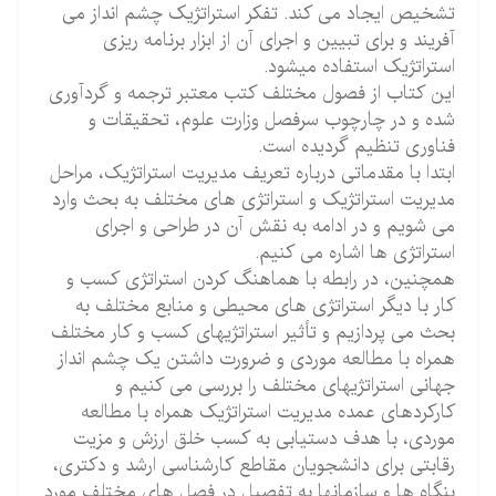
تشخیص ایجاد می کند. تفکر استراتژیک چشم انداز می
آفریند و برای تبیین و اجرای آن از ابزار برنامه ریزی
استراتژیک استفاده میشود.
این کتاب از فصول مختلف کتب معتبر ترجمه و گردآوری
شده و در چارچوب سرفصل وزارت علوم، تحقیقات و
فناوری تنظیم گردیده است.
ابتدا با مقدماتی درباره تعریف مدیریت استراتژیک، مراحل
مدیریت استراتژیک و استراتژی های مختلف به بحث وارد
می شویم و در ادامه به نقش آن در طراحی و اجرای
استراتژی ها اشاره می کنیم.
همچنین، در رابطه با هماهنگ کردن استراتژی کسب و
کار با دیگر استراتژی های محیطی و منابع مختلف به
بحث می پردازیم و تأثیر استراتژیهای کسب و کار مختلف
همراه با مطالعه موردی و ضرورت داشتن یک چشم انداز
جهانی استراتژیهای مختلف را بررسی می کنیم و
کارکردهای عمده مدیریت استراتژیک همراه با مطالعه
موردی، با هدف دستیابی به کسب خلق ارزش و مزیت
رقابتی برای دانشجویان مقاطع کارشناسی ارشد و دکتری،
بنگاه ها و سازمانها به تفصیل در فصل های مختلف مورد