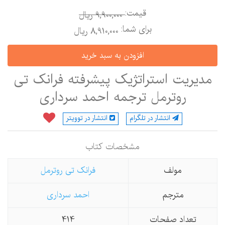
قیمت:
9,900,000 ريال
برای شما:
8,910,000 ريال
مدیریت استراتژیک پیشرفته فرانک تی
روترمل ترجمه احمد سرداری
انتشار در تلگرام
انتشار در توویتر
مشخصات كتاب
مولف
فرانک تی روترمل
مترجم
احمد سرداری
تعداد صفحات
414