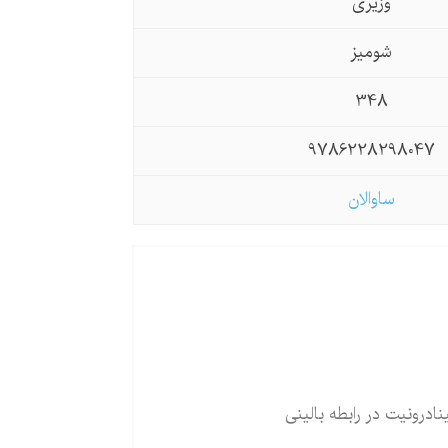
وزیری
شومیز
348
9786228298047
ساوالان
نادرونیت در رابطه بالینی