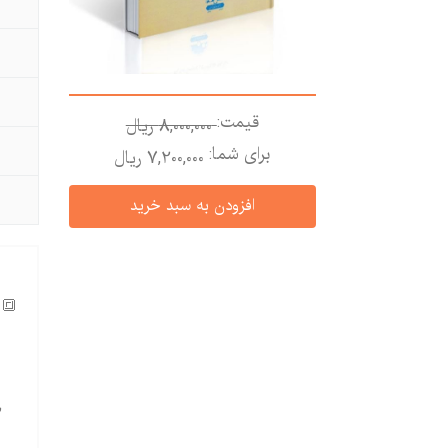
قیمت:
8,000,000 ريال
برای شما:
7,200,000 ريال
🔳 