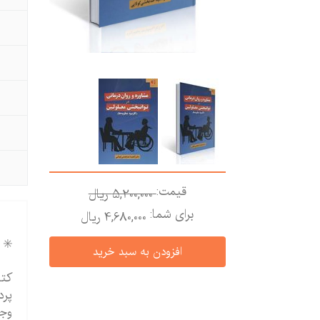
قیمت:
5,200,000 ريال
برای شما:
4,680,000 ريال
✳️ 
کتا
پرد
وجو