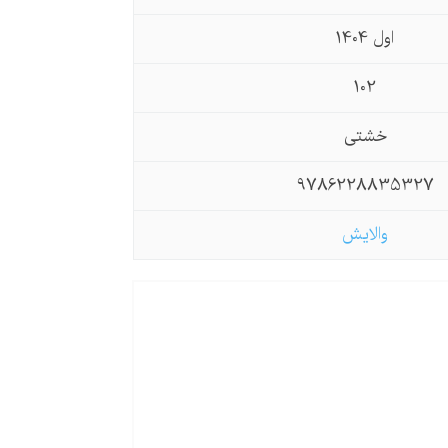
اول 1404
102
خشتی
9786228835327
والایش