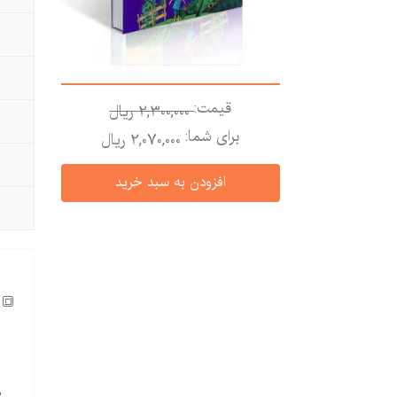
قیمت:
2,300,000 ريال
برای شما:
2,070,000 ريال
🔳 