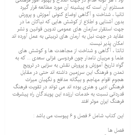
اولا ، هر گونه اقدام در جهت اصلاح و بهبود امور فرهنگی
مستلزم آن است که پیشینه آن مورد مطالعه قرار گیرد
ثانیا ، شناخت و آگاهی اوضاع کنونی آموزش و پرورش
بدون آشنایی و اطلاع از کوشش هایی که نیاکان ما در
جهت استقرار سازمان های عمومی تدوین قوانین و نشر
عقاید در جهت نیل به آرمان های تربیتی به عمل آورده اند
امکان پذیر نیست.
ثالثا ، آگاهی و شناخت از مجاهدت ها و کوشش های
علما و مربیان نامدار چون فردوسی غزالی سعدی ... که به
گواه تاریخ آموزش و پرورش نقش به سزایی در ترویج
تمدن و فرهنگ این سرزمین داشته اند حتی در مقابل
هجوم اقوام مهاجم و بیگانه مدافع و نگهبان میراث
فرهنگی ادبی و هنری بوده اند می تواند در تقویت فرهنگ
قدردانی نسبت به خدمات ارزنده این پویندگان راه پیشرفت
فرهنگ ایران موثر افتد
این کتاب شامل 6 فصل و 6 پیوست می باشد :
فصل ها