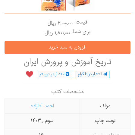
قیمت:
2,000,000 ريال
برای شما:
1,800,000 ريال
تاریخ آموزش و پرورش ایران
انتشار در تلگرام
انتشار در توویتر
مشخصات كتاب
مولف
احمد آقازاده
نوبت چاپ
سوم , 1403