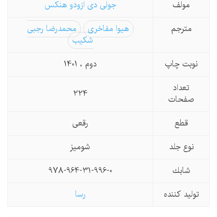
مولف
جولی دی ازودو هنکس
مترجم
هیوا مفاخری
محمدرضا رجبی
شکیب
نوبت چاپ
دوم ، 1401
تعداد
224
صفحات
قطع
رقعی
نوع جلد
شومیز
شابك
978-964-31-996-0
تولید كننده
رسا