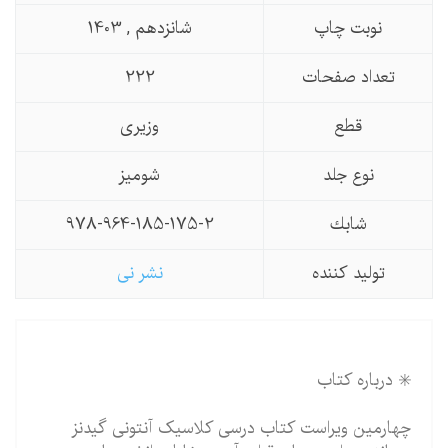
نوبت چاپ
شانزدهم , 1403
تعداد صفحات
222
قطع
وزیری
نوع جلد
شومیز
شابك
978-964-185-175-2
تولید كننده
نشر نی
✳️ درباره کتاب
چهارمین ویراست کتاب درسی کلاسیک آنتونی گیدنز