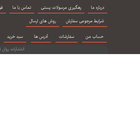
درباره ما
رهگیری مرسولات پستی
تماس با ما
قو
شرایط مرجوعی سفارش
روش های ارسال
حساب من
سفارشات
آدرس ها
سبد خرید
انتشارات روان | ویرایش 