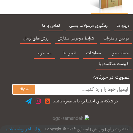
اختلالات یادگیری
سیف نراقی چاپ
درباره ما
رهگیری مرسولات پستی
تماس با ما
نوزدهم
قوانین و مقررات
شرایط مرجوعی سفارش
روش های ارسال
حساب من
سفارشات
آدرس ها
سبد خرید
فهرست علاقمندیها
عضویت در خبرنامه
در شبكه های اجتماعی با ما همراه باشید
انتشارات روان | ویرایش | ارسباران 2026 © Copyright |
پرتال ناشرین5، طراحی،