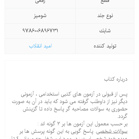
قطع
رقعی
نوع جلد
شومیز
شابك
9786006896731
تولید كننده
امید انقلاب
درباره کتاب
پس از قبولی در آزمون های کتبی استخدامی ، آزمونی
دیگر نیز از داوطلب گرفته می شود که باید در آن به صورت
حضوری به سوالات مصاحبه گر پاسخ داده تا گزینش
گردد.
بر حسب معمول این آزمون ها بر 2 گونه اند :
سوالات شخصی
. پاسخ گویی به این گونه پرسش ها بر
عهده خود شخص است : در مورد این شغل چه میدانی ؟ تا