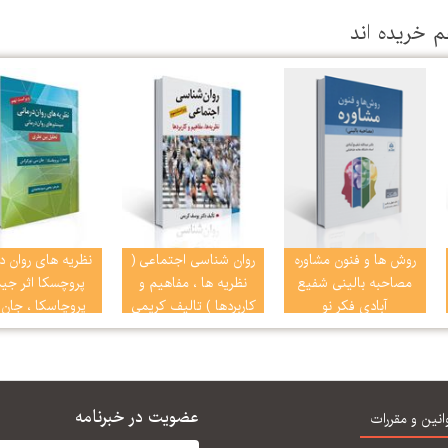
م خریده اند
روش ها و فنون مشاوره
روان شناسی اجتماعی (
نظریه های روان د
مصاحبه بالینی شفیع
نظریه ها ، مفاهیم و
پروچسکا اثر جیمز
آبادی فکر نو
كاربردها ) تالیف كریمی
پروچاسکا ، جان
نورکراس ترجمه 
سید محمدی
عضویت در خبرنامه
انین و مقررات