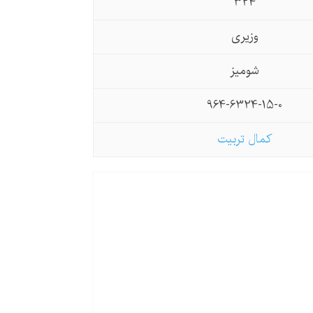
324
وزیری
شومیز
964-6324-15-0
کمال تربیت