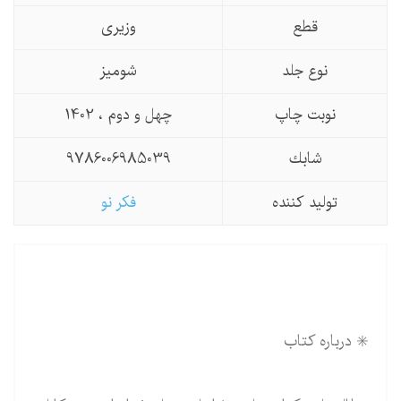
قطع
وزیری
نوع جلد
شومیز
نوبت چاپ
چهل و دوم ، 1402
شابك
9786006985039
تولید كننده
فکر نو
✳️ درباره کتاب