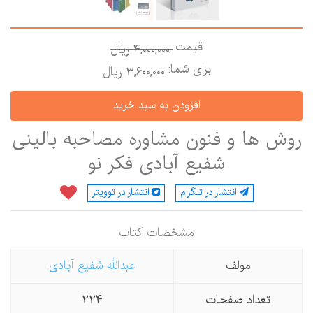
قیمت:
4,000,000 ريال
برای شما:
3,600,000 ريال
وش ها و فنون مشاوره مصاحبه بالینی
شفیع آبادی فکر نو
انتشار در تلگرام
انتشار در توویتر
مشخصات كتاب
مولف
عبدالله شفیع آبادی
تعداد صفحات
224