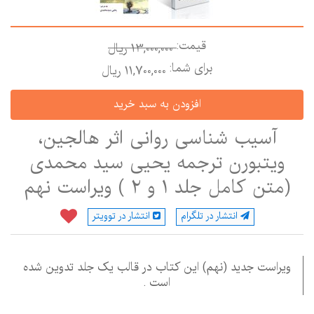
قیمت:
13,000,000 ريال
برای شما:
11,700,000 ريال
آسیب شناسی روانی اثر هالجین،
ویتبورن ترجمه یحیی سید محمدی
(متن کامل جلد 1 و 2 ) ویراست نهم
انتشار در تلگرام
انتشار در توویتر
ویراست جدید (نهم) این کتاب در قالب یک جلد تدوین شده
است .