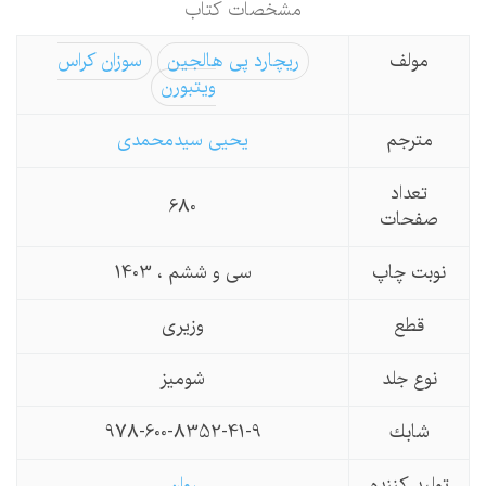
مشخصات كتاب
مولف
ریچارد پی هالجین
سوزان کراس
ویتبورن
مترجم
یحیی سیدمحمدی
تعداد
680
صفحات
نوبت چاپ
سی و ششم ، 1403
قطع
وزیری
نوع جلد
شومیز
شابك
978-600-8352-41-9
تولید كننده
روان