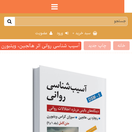
0
سبد خرید
ورود
عضویت
آسیب شناسی روانی اثر هالجین، ویتبورن ترجمه یحیی س
انه
چاپ جدید