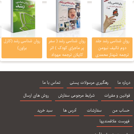
سید محمدی
ان شناسی رشد جلد
روان شناسی رشد ( سفر
روان شناسی رشد (كارل
دوم تالیف نیومن
پر ماجرای کودک ) اثر
براون)
جمه شهناز محمدی
کاپلان ترجمه مهرداد
فیروزبخت
اره ما
رهگیری مرسولات پستی
تماس با ما
نین و مقررات
شرایط مرجوعی سفارش
روش های ارسال
اب من
سفارشات
آدرس ها
سبد خرید
رست علاقمندیها