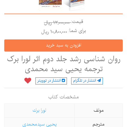
قیمت:
12,000,000 ريال
برای شما:
10,800,000 ريال
وان شناسی رشد جلد دوم اثر لورا برک
ترجمه یحیی سید محمدی
انتشار در تلگرام
انتشار در توویتر
مشخصات كتاب
مولف
لورا برك
مترجم
یحیی سیدمحمدی