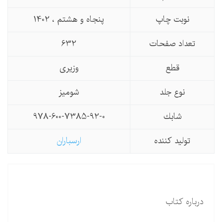
نوبت چاپ
پنجاه و هشتم ، 1402
تعداد صفحات
632
قطع
وزیری
نوع جلد
شومیز
شابك
978-600-7385-92-0
تولید كننده
ارسباران
درباره كتاب