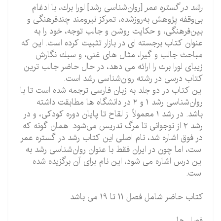
رشد در گستره عمر
[روان‌شناسی رشد] لورا برك، با ادغام
بی‌وقفه پژوهش به‌روزشده، تمركز نیرومند چندفرهنگی و
بین‌فرهنگی، و حكایت روشن و جالب توجه، خود را به
عنوان كتاب برجسته ای در بازار تثبیت كرده است. این كه
مباحث جالب و گیرا، مثال های غنی، و سبك نگارش
زیبای لورا برك را ارائه می دهد، در حال حاضر جالب ترین
كتاب درسی در رشته روان‌شناسی رشد است.
این كتاب در دو جلد به زبان فارسی ترجمه شده است تا با
روان‌شناسی رشد ۱ و ۲ در دانشگاه ها مطابقت داشته
باشد. در رشد ۱ معمولاً از لقاح تا پایان دوره كودكی، و در
رشد ۲ از نوجوانی تا مرگ تدریس می‌شود. همان گونه كه
در فوق اشاره شد، نام اصلی این كتاب رشد در گستره عمر
است، اما چون در ایران فقط با عنوان روان‌شناسی رشد به
این درس اشاره می شود، این نام برای آن برگزیده شده
است
.
کتاب حاضر شامل فصل 11 تا 19 می باشد
فصل ها