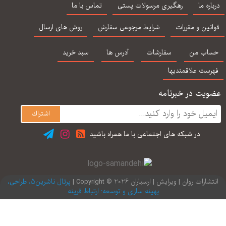
ثر هالجین، ویتبورن
شولتز یحیی سید
دوم اثر لورا برک ترجمه
ا
اره ما
رهگیری مرسولات پستی
تماس با ما
ترجمه یحیی سید
محمدی
یحیی سید محمدی
یح
محمدی (متن کامل
نین و مقررات
شرایط مرجوعی سفارش
روش های ارسال
جلد 1 و 2 ) ویراست
نهم
اب من
سفارشات
آدرس ها
سبد خرید
رست علاقمندیها
یت در خبرنامه
در شبكه های اجتماعی با ما همراه باشید
ارات روان | ویرایش | ارسباران 2026 © Copyright |
پرتال ناشرین5، طراحی،
بهینه سازی و توسعه: ارتباط قرینه