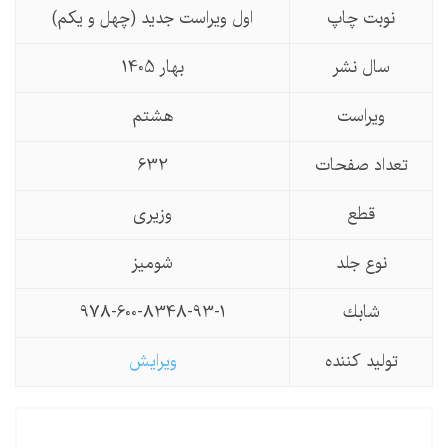
نوبت چاپ
اول ویراست جدید (چهل و یکم)
سال نشر
بهار 1405
ویراست
هشتم
تعداد صفحات
632
قطع
وزیری
نوع جلد
شومیز
شابك
978-600-8348-93-1
تولید كننده
ویرایش