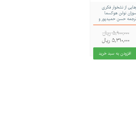
هایی از نشخوار فکری
وزان نولن هوکسما
رجمه حسن حمیدپور و
هرا اندوز
5,900,000 ريال
5,310,000 ريال