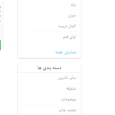
رشد
ر
س
دوران
ت
ز
کمال تربیت
آوای قلم
نمایش همه
دسته بندی ها
سایر ناشرین
متفرقه
موضوعات
تجدید چاپ