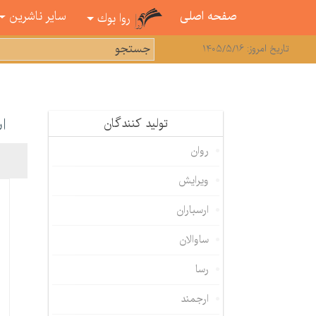
صفحه اصلی
سایر ناشرین
روا بوك
تاریخ امروز: 1405/5/16
ا
تولید كنندگان
روان
ویرایش
ارسباران
ساوالان
رسا
ارجمند