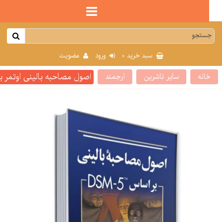
0
سبد خرید
ورود
عضویت
اصول مصاحبه بالینی اوتمر براساس DSM-5 جلداول: اصول 
انه
سایر ناشرین
ارجمند