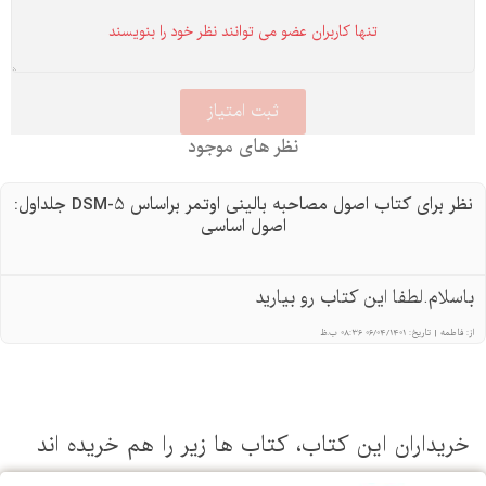
تنها كاربران عضو می توانند نظر خود را بنویسند
نظر های موجود
نظر برای کتاب اصول مصاحبه بالینی اوتمر براساس DSM-5 جلداول:
اصول اساسی
لام.لطفا این کتاب رو بیارید
طمه
|
تاریخ:
06/04/1401 08:36 ب.ظ
یداران این كتاب، كتاب ها زیر را هم خریده اند