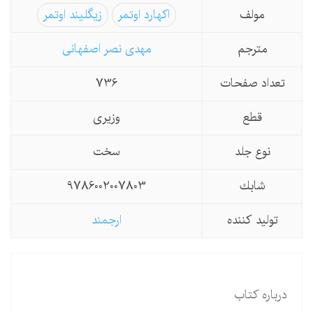
مولف
اکهارد اوتمر
زیگلیند اوتمر
مترجم
مهدی نصر اصفهانی
تعداد صفحات
736
قطع
وزیری
نوع جلد
سخت
شابك
9786002007803
تولید كننده
ارجمند
درباره کتاب