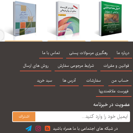
صول مصاحبه بالینی
نظریه و كاربست
راهنمای سنجش روانی
راهن
اوتمر براساس DSM-5
مشاوره و روان درمانی -
برای روانشناسان
ب
اره ما
رهگیری مرسولات پستی
تماس با ما
لد دوم: بیمار مشکل
جرالد كری ، سید
بالینی مشاوران و روان
بالی
محمدی
پزشکان جلد 1
نین و مقررات
شرایط مرجوعی سفارش
روش های ارسال
اب من
سفارشات
آدرس ها
سبد خرید
رست علاقمندیها
یت در خبرنامه
در شبكه های اجتماعی با ما همراه باشید