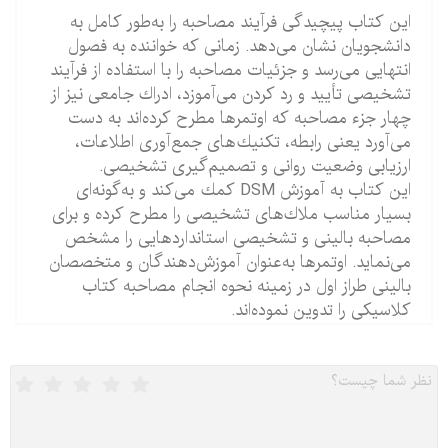
این كتاب پیچیدگى فرآیند مصاحبه را به‌طور كامل به
دانشجویان نشان می‌‏دهد. زمانى كه خواننده به فصول
انتهایی می‌رسد و جزئیات مصاحبه را با استفاده از فرآیند
تشخیصى تأیید و رد كردن می‌‏آموزد، ادراك جامعى نیز از
چهار جزء مصاحبه كه اوتمرها مطرح كرده‌‏اند به دست
می‌‏آورد یعنى رابطه، تكنیك‏‌هاى جمع‏‌آورى اطلاعات،
ارزیابى وضعیت روانى و تصمیم‏‌گیرى تشخیصى.
این كتاب به آموزش DSM كمك می‌‏كند و به‌گونه‏‌اى
بسیار مناسب ملاك‏‌هاى تشخیصى را مطرح كرده و براى
مصاحبه بالینى و تشخیصى استانداردهایى را مشخص
می‌‏نماید. اوتمرها به‌عنوان آموزش‏‌دهندگان و متخصصان
بالینى طراز اول در زمینه نحوه انجام مصاحبه كتاب
كلاسیكى را تدوین نموده‌‏اند.