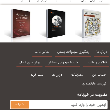
روان شناسی زنان اثر
صفر تا صد نظریه های
درمان سیستمیک
مارگارت دبلیو مارتین
شخصیت فیست
اختلالات جنسی
درباره ما
رهگیری مرسولات پستی
تماس با ما
ترجمه شهناز محمدی
ترجمه محمد آرش
رمضانی
قوانین و مقررات
شرایط مرجوعی سفارش
روش های ارسال
حساب من
سفارشات
آدرس ها
سبد خرید
فهرست علاقمندیها
عضویت در خبرنامه