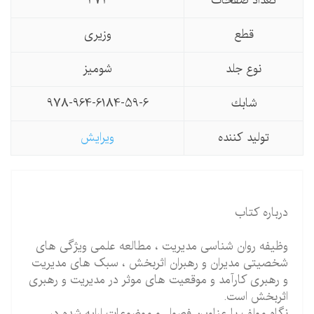
تعداد صفحات
272
قطع
وزیری
نوع جلد
شومیز
شابك
978-964-6184-59-6
تولید كننده
ویرایش
درباره کتاب
وظیفه روان شناسی مدیریت ، مطالعه علمی ویژگی های
شخصیتی مدیران و رهبران اثربخش ، سبک های مدیریت
و رهبری کارآمد و موقعیت های موثر در مدیریت و رهبری
اثربخش است.
نگاه مولف با عناوین فصول و موضوعات ارایه شده در