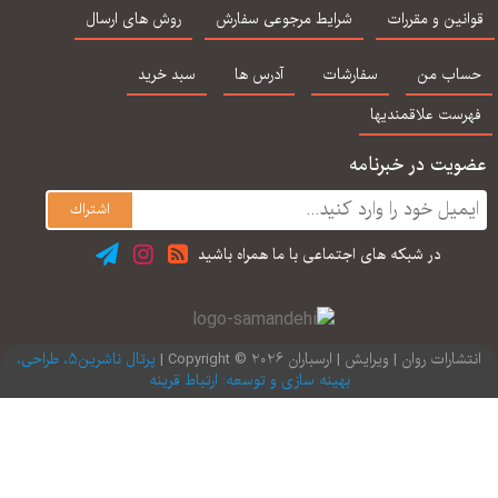
اساس DSM-5-TR
یحیی سید محمدی
نین و مقررات
شرایط مرجوعی سفارش
روش های ارسال
ساوالان
اب من
سفارشات
آدرس ها
سبد خرید
رست علاقمندیها
یت در خبرنامه
در شبكه های اجتماعی با ما همراه باشید
ارات روان | ویرایش | ارسباران 2026 © Copyright |
پرتال ناشرین5، طراحی،
بهینه سازی و توسعه: ارتباط قرینه