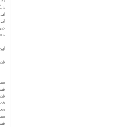
نظر
دیگ
اند
اند
صور
معم
این ک
فص
فصل 1 - مقدمه ای 
فصل 2 - همه گیر شناسی (اپیدمی
فصل 3 - نشانه 
فصل 4 - درد : ارزیاب
فصل 5 - رابط
فصل 6 - عوامل رو
فصل 7 - سبک ها