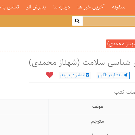
متفرقه
آخرین خبر ها
درباره ما
پذیرش اثر
تماس با م
هناز محمدی)
ن شناسی سلامت (شهناز محمدی)
انتشار در تلگرام
انتشار در توویتر
ات كتاب
مولف
مترجم