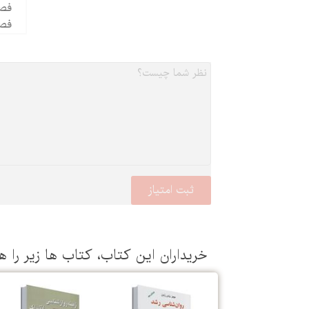
فصل 8 - استرس (فشار رو
فصل 9 - کم
خریداران این كتاب، كتاب ها زیر را ه