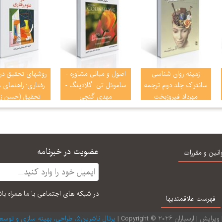
زمینه روان شناسی
اصول و مبانی مشاوره -
روشهای تحقیق در 
سانتراک جلد دوم ترجمه
ساموئل تی. گلادینگ -
رفتاری: راهنمای 
مهرداد فیروزبخت
مهدی گنجی
تحقیق (حسن زا
عضویت در خبرنامه
انین و مقررات
در شبكه های اجتماعی با ما همراه با
فهرست علاقمندیها
| ارسباران 2026 © Copyright |
پرتال ناشرین5، طراحی، بهینه سازی و توسعه: ارتباط قرینه