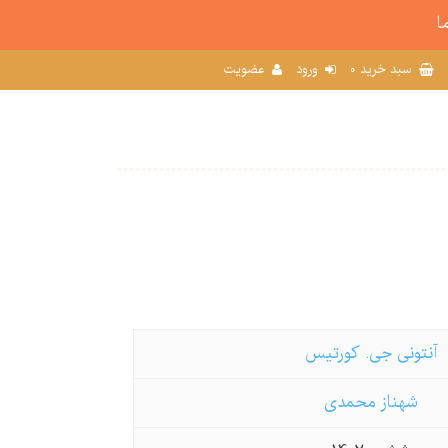
ا
0
سبد خرید
ورود
عضویت
آنتونی جی. كورتیس
شهناز محمدی