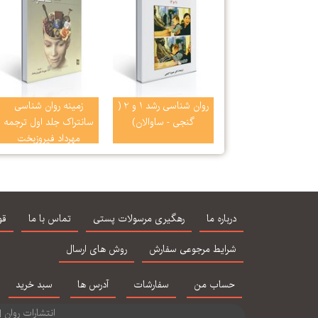
روان شناسی رشد 1 و 2 (
زمینه روان شناسی
گنجی - ساوالان)
سانتراک جلد اول ترجمه
مهرداد فیروزبخت
درباره ما
رهگیری مرسولات پستی
تماس با ما
قو
شرایط مرجوعی سفارش
روش های ارسال
حساب من
سفارشات
آدرس ها
سبد خرید
انتشارات روان | ویرایش 