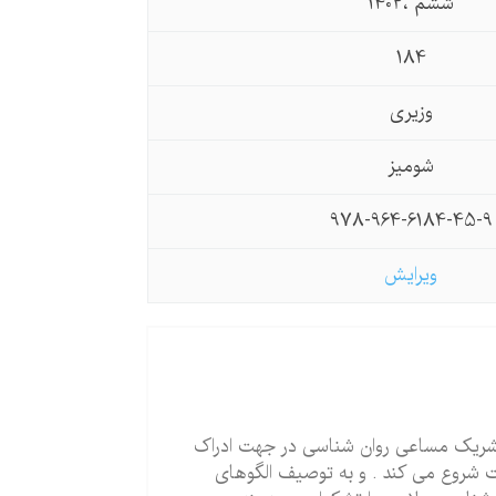
ششم ،1402
184
وزیری
شومیز
978-964-6184-45-9
ویرایش
تشریک مساعی روان شناسی در جهت ادراک
 شروع می کند . و به توصیف الگوهای