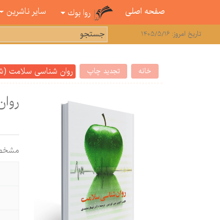
صفحه اصلی
سایر ناشرین
روا بوك
تاریخ امروز: 1405/5/16
روان شناسی سلامت (ش
خانه
تجدید چاپ
روا
مشخص