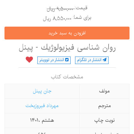
قیمت:
9,500,000 ريال
برای شما:
8,550,000 ريال
روان شناسی فیزیولوژیك - پینل
انتشار در تلگرام
انتشار در توویتر
مشخصات كتاب
مولف
جان پینل
مترجم
مهرداد فیروزبخت
نوبت چاپ
هشتم ،1401