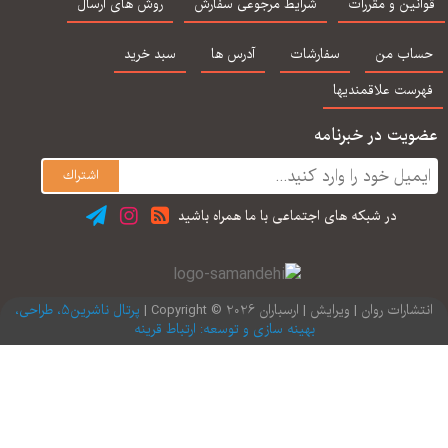
جا
نین و مقررات
شرایط مرجوعی سفارش
روش های ارسال
تر
اب من
سفارشات
آدرس ها
سبد خرید
رست علاقمندیها
یت در خبرنامه
در شبكه های اجتماعی با ما همراه باشید
ارات روان | ویرایش | ارسباران 2026 © Copyright |
پرتال ناشرین5، طراحی،
بهینه سازی و توسعه: ارتباط قرینه