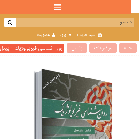
0
سبد خرید
ورود
عضویت
روان شناسی فیزیولوژیك - پینل
انه
موضوعات
بالینی