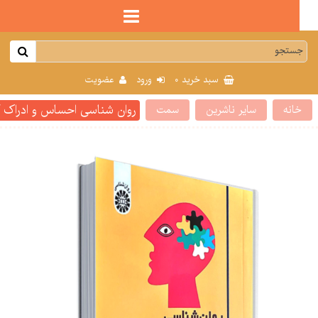
0
سبد خرید
ورود
عضویت
روان شناسی احساس و ادراک کد 42
انه
سایر ناشرین
سمت