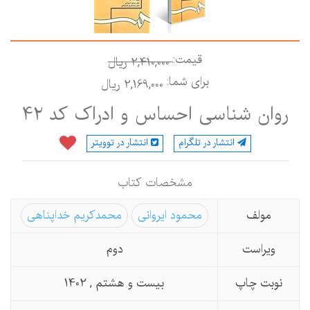
قیمت:
2,410,000 ريال
برای شما:
2,169,000 ريال
روان شناسی احساس و ادراک کد 42
انتشار در تلگرام
انتشار در توویتر
مشخصات كتاب
مولف
محمود ایروانی
محمدکریم خداپناهی
ویراست
دوم
نوبت چاپ
بیست و هشتم , 1402