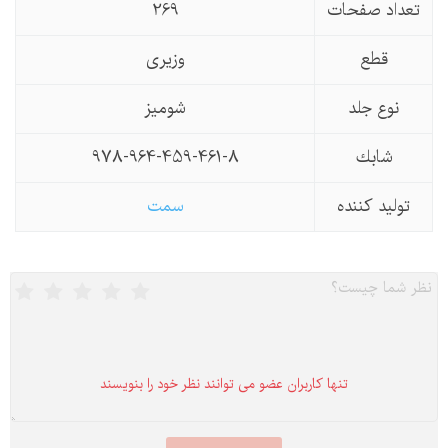
تعداد صفحات
269
قطع
وزیری
نوع جلد
شومیز
شابك
978-964-459-461-8
تولید كننده
سمت
تنها كاربران عضو می توانند نظر خود را بنویسند