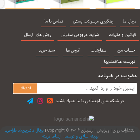
مفاهیم بنیادی و
اخلاق در مشاوره و
روان شناسی شخصیت
م
مباحث تخصصی در
روان شناسی مبانی و
لارسن
اره ما
رهگیری مرسولات پستی
تماس با ما
مشاوره حسینیان
اصول سیمین
حسینیان
نین و مقررات
شرایط مرجوعی سفارش
روش های ارسال
اب من
سفارشات
آدرس ها
سبد خرید
رست علاقمندیها
یت در خبرنامه
در شبكه های اجتماعی با ما همراه باشید
ارات روان | ویرایش | ارسباران 2026 © Copyright |
پرتال ناشرین5، طراحی،
بهینه سازی و توسعه: ارتباط قرینه