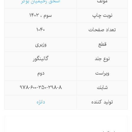
مولف
اسحق رحیمیان بوگر
نوبت چاپ
سوم ، 1402
تعداد صفحات
1040
قطع
وزیری
نوع جلد
گالینگور
ویراست
دوم
شابك
978-600-250-298-8
تولید كننده
دانژه