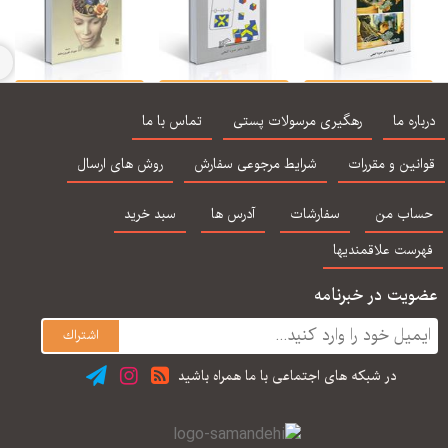
روان شناسی رشد 1 و
آزمونهای روانی (مبانی
زمینه روان شناسی
زم
 ( گنجی - ساوالان)
نظری و عملی) - حمزه
سانتراک جلد اول
سا
اره ما
رهگیری مرسولات پستی
تماس با ما
گنجی
ترجمه مهرداد
فیروزبخت
نین و مقررات
شرایط مرجوعی سفارش
روش های ارسال
اب من
سفارشات
آدرس ها
سبد خرید
رست علاقمندیها
یت در خبرنامه
در شبكه های اجتماعی با ما همراه باشید