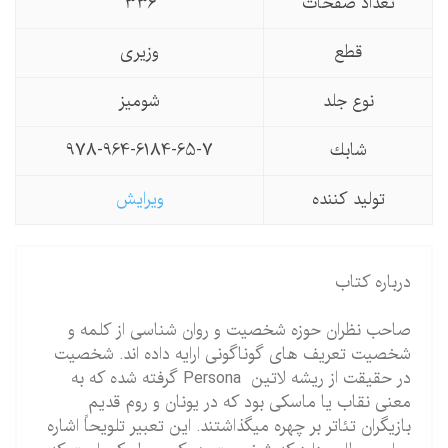
تعداد صفحات
336
قطع
وزیری
نوع جلد
شومیز
شابك
978-964-6184-65-7
تولید كننده
ویرایش
درباره کتاب
صاحب نظران حوزه شخصیت و روان شناسی از کلمه و
شخصیت تعریف های گوناگونی ارایه داده اند. شخصیت
در حقیقت از ریشه لاتین Persona گرفته شده که به
معنی نقاب یا ماسکی بود که در یونان و روم قدیم
بازیگران تئاتر بر چهره میگذاشتند. این تعبیر تلویحاً اشاره