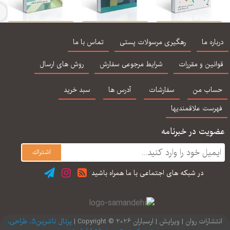
نجش و اندازه گیری
کتاب کامل آزمون
مایندفولنس اثر جان
غلبه
ر روان شناسی و علوم
های شخصیت تالیف
هرشفیلد ، تام کوربوی
اره ما
رهگیری مرسولات پستی
تماس با ما
تربیتی مریم سیف
رابرت آلن ترجمه سید
ترجمه یلدا فامیل
نراقی
محمدی
شریفیان
نین و مقررات
شرایط مرجوعی سفارش
روش های ارسال
اب من
سفارشات
آدرس ها
سبد خرید
رست علاقمندیها
یت در خبرنامه
در شبكه های اجتماعی با ما همراه باشید
ارات روان | ویرایش | ارسباران 2026 © Copyright |
پرتال ناشرین5، طراحی،