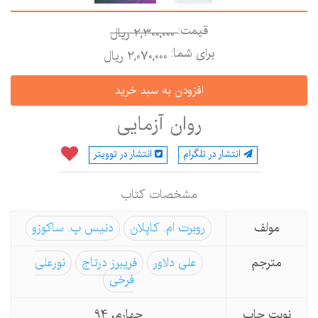
قیمت:
2,300,000 ريال
برای شما:
2,070,000 ريال
روان آزمایی
انتشار در تلگرام
انتشار در توویتر
مشخصات كتاب
مولف
روبرت ام. کاپلان
دنیس پ. ساکوزو
مترجم
علی دلاور
فریبرز درتاج
نورعلی
فرخی
نوبت چاپ
چهارم، 94