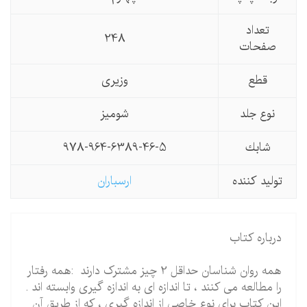
تعداد
248
صفحات
قطع
وزیری
نوع جلد
شومیز
شابك
978-964-6389-46-5
تولید كننده
ارسباران
درباره کتاب
همه روان شناسان حداقل 2 چیز مشترک دارند :همه رفتار
را مطالعه می کنند ، تا اندازه ای به اندازه گیری وابسته اند .
این کتاب برای نوع خاصی از اندازه گیری ، که از طریق آن