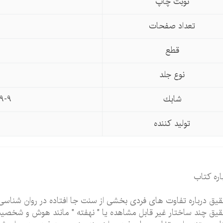
نوبت چاپ
تعداد صفحات
قطع
نوع جلد
شابك
9-9
تولید كننده
اره کتاب
یق درباره تفاوت های فردی بخشی از سنت جا افتاده در روان شناسی
یق چند ساختار غیر قابل مشاهده یا " نهفته " مانند هوش و شخصیت ر