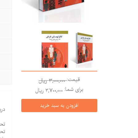
قیمت:
3,000,000 ريال
برای شما:
2,700,000 ريال
درب
تحق
تحق