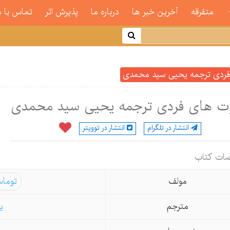
متفرقه
آخرین خبر ها
درباره ما
پذیرش اثر
تماس با م
فردی ترجمه یحیی سید محمدی
وت های فردی ترجمه یحیی سید محمدی
انتشار در تلگرام
انتشار در توویتر
ات كتاب
مولف
توماس
مترجم
ی