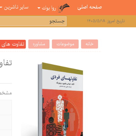
صفحه اصلی
سایر ناشرین
روا بوك
تاریخ امروز: 1405/5/18
تفاوت های 
خانه
موضوعات
مشاوره
تفا
مشخص