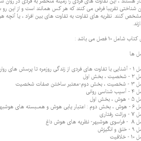
ار هستند ، این تفاوت های فردی را زمینه منحصر به فردی در روان ش
ن شناختی تقریبا فرض می کنند که هر کس همانند است و از این رو 
مشخص کنند. نظریه های تفاوت به تفاوت های بین افراد ، یا آنچه هر
ازند.
تاب شامل 10 فصل می باشد :
ل ها
از زندگی روزمره تا پرسش های روان شناختی
یت ، بخش اول
وم-معتبر ساختن صفات شخصیت
ب شناسی روانی
ش ، بخش اول
هوش و همـبسته های هوشبهر (علت ها و پیامدها)
راثت رفتاری
بهر- نظریه های هوش داغ
لق و انگیزش
- خلاقیت