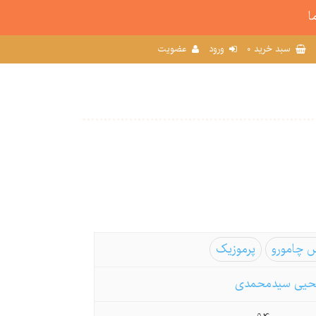
ا
0
سبد خرید
ورود
عضویت
 چامورو
پرموزیک
حیی سیدمحمدی