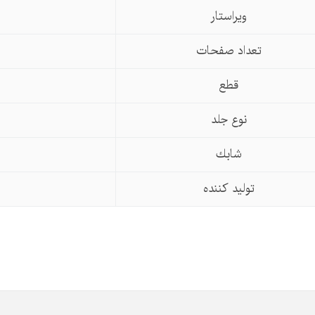
ویراستار
تعداد صفحات
قطع
نوع جلد
شابك
تولید كننده