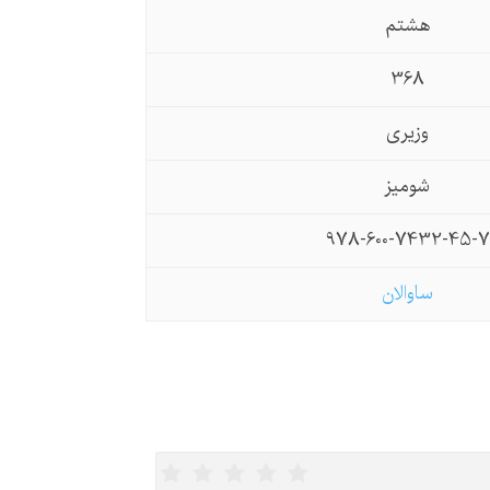
هشتم
368
وزیری
شومیز
978-600-7432-45-7
ساوالان