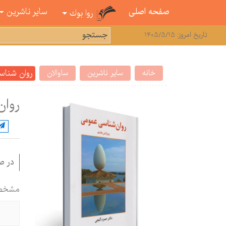
صفحه اصلی
سایر ناشرین
روا بوك
تاریخ امروز: 1405/5/15
روان شناس
خانه
سایر ناشرین
ساوالان
روان
در ص
مشخص